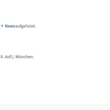
News
aufgelistet.
. Aufl.)
. München: