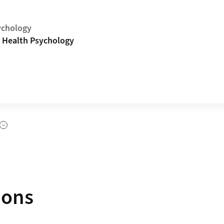
ychology
d Health Psychology
es
ions